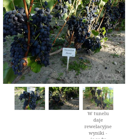
W tunelu
daje
rewelacyjne
wyniki -