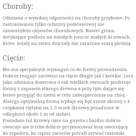
Choroby:
Odmiana o wysokiej odporności na choroby grzybowe. Po
zastosowaniu tylko ochrony podstawowej nie
zauważyłem objawów chorobowych. Nawet grona
dotykające podłoża na młodych jeszcze małych krzewach,
które leżały na ziemi dojrzały nie zarażone szarą pleśnią.
Cięcie:
Nie ma specjalnych wymagań co do formy prowadzenia.
Dobrze reaguje zarówno na cięcie długie jak i krótkie. Lecz
jako odmiana deserowa o tak wielkich owocach preferuje
formy z zapasem starego drewna a przy tym dające się
łatwo przygiąć do ziemi w celu zabezpieczenia na zimę -
dlatego optymalną formą wydaje się być sznur skośny z 4
czopkami ciętymi na 2-3 oczek (krzewy posadzone w
odległości około 1 m od siebie).
Posiadam też krzewy cięte na guyota i bardzo dobrze
owocuje ale trzeba dobrze przymocować łozę owocującą
do szpaleru, bo ciężar owoców potrafi zerwać tasiemki