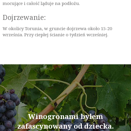
mocujące i całość ląduje na podłożu.
Dojrzewanie:
W okolicy Torunia, w gruncie dojrzewa około 15-20
września. Przy ciepłej ścianie o tydzień wcześniej.
Winogronami byłem
zafascynowany od dziecka.